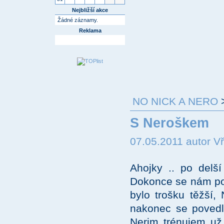
Nejbližší akce
Žádné záznamy.
Reklama
NO NICK A NERO
S Neroškem
07.05.2011 autor V
Ahojky .. po delš
Dokonce se nám poda
bylo trošku těžší, 
nakonec se povedlo
Nerim trénujem už