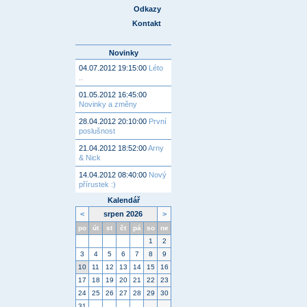
Odkazy
Kontakt
Novinky
04.07.2012 19:15:00
Léto
..
01.05.2012 16:45:00
Novinky a změny
28.04.2012 20:10:00
První
poslušnost
21.04.2012 18:52:00
Arny
& Nick
14.04.2012 08:40:00
Nový
přírustek :)
Kalendář
<
srpen 2026
>
po
út
st
čt
pá
so
ne
1
2
3
4
5
6
7
8
9
10
11
12
13
14
15
16
17
18
19
20
21
22
23
24
25
26
27
28
29
30
31