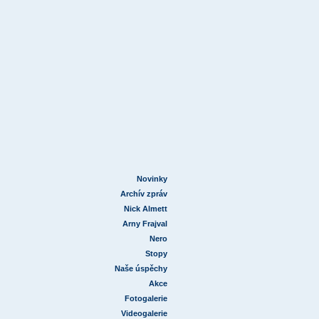
Novinky
Archív zpráv
Nick Almett
Arny Frajval
Nero
Stopy
Naše úspěchy
Akce
Fotogalerie
Videogalerie