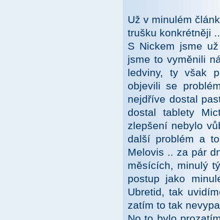
Už v minulém článk
trušku konkrétněji ..
S Nickem jsme už v
jsme to vyměnili ná
ledviny, ty však 
objevili se probl
nejdříve dostal pas
dostal tablety Mic
zlepšení nebylo vů
další problém a to
Melovis .. za pár d
měsících, minulý tý
postup jako minul
Ubretid, tak uvidím
zatím to tak nevypad
No to bylo prozatí