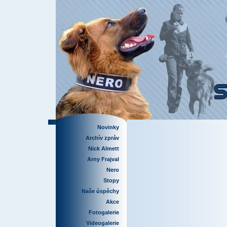
Novinky
Archív zpráv
Nick Almett
Arny Frajval
Nero
Stopy
Naše úspěchy
Akce
Fotogalerie
Videogalerie